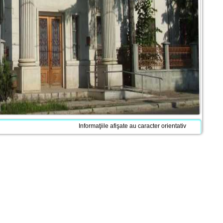
Informaţiile afişate au caracter orientativ
20404
Vizitatori din data de 01.06.2019