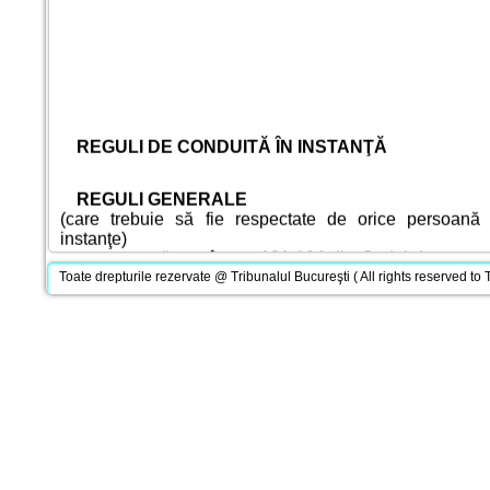
REGULI DE CONDUITĂ ÎN INSTANŢĂ
REGULI GENERALE
(care trebuie să fie respectate de orice persoană 
instanţe)
- sunt prevăzute în art. 121-124 din Codul de procedu
299 din Codul de procedură penală şi în Cap. III - Desf
Toate drepturile rezervate @ Tribunalul Bucureşti ( All rights reserved to 
administrativ-judiciare a instanţelor din Regu
interioară al instanţelor judecătoreşti.
În cadrul instanţelor, orice persoană este obligată:
- să aibă o ţinută decentă şi o comportare cuviincioas
- să nu aibă asupra sa arme sau alte obiecte ce pot fi 
- să păstreze ordinea şi disciplina şi să se abţină de 
care ar putea perturba activitatea instanţei.
ÎN SALA DE ŞEDINŢE